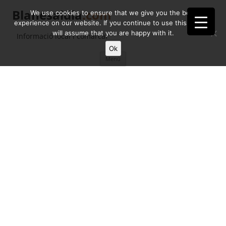
Blanesaldia
.com
We use cookies to ensure that we give you the best
experience on our website. If you continue to use this site we
will assume that you are happy with it.
Informació local i comarcal
Ok
Vés
Menú
al
contingut