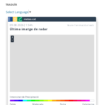
TRADUÏR
Select Language
▼