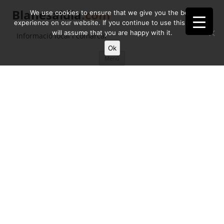
Blanesaldia
.com
We use cookies to ensure that we give you the best
experience on our website. If you continue to use this site we
will assume that you are happy with it.
Informació local i comarcal
Ok
Vés
Menú
al
contingut