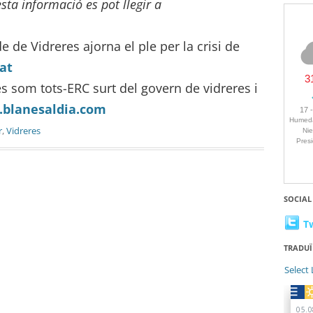
sta informació es pot llegir a
de de Vidreres ajorna el ple per la crisi de
at
s som tots-ERC surt del govern de vidreres i
blanesaldia.com
r
,
Vidreres
SOCIAL
T
TRADUÏ
Select