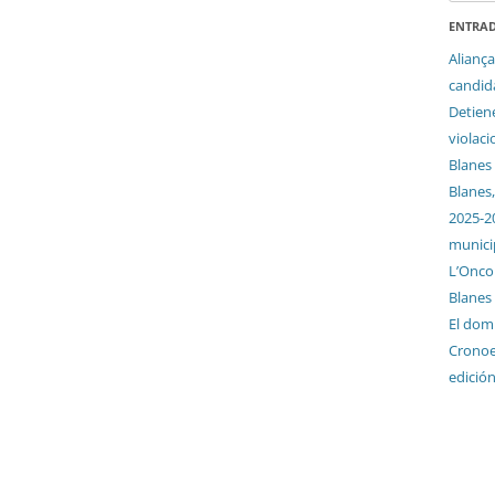
ENTRAD
Aliança
candida
Detien
violaci
Blanes
Blanes,
2025-2
munici
L’Oncol
Blanes
El dom
Cronoes
edició