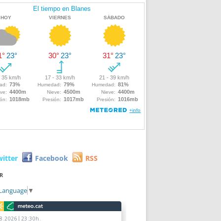
witter
Facebook
RSS
R
 Language
▼