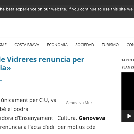
e best experience on our website. If you continue to use this site we w
Vés
al
SME
COSTA BRAVA
ECONOMIA
SOCIEDAD
TURISMO
CO
contingut
de Vidreres renuncia per
TAPEO 
ia»
BLANE
Repro
de
ST
vídeo
t únicament per CiU, va
Genoveva Mor
 bé el podrà
gidora d’Ensenyament i Cultura,
Genoveva
 renúncia a l’acta d’edil per motius «de