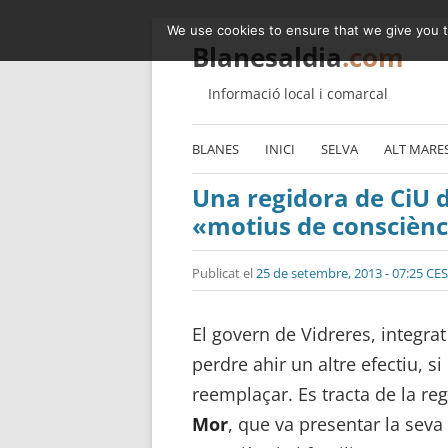
We use cookies to ensure that we give you th
Blanesaldia
.com
Informació local i comarcal
BLANES
INICI
SELVA
ALT MARE
Una regidora de CiU 
«motius de consciènc
Publicat el
25 de setembre, 2013 - 07:25 CE
El govern de Vidreres, integra
perdre ahir un altre efectiu, si
reemplaçar. Es tracta de la re
Mor
, que va presentar la seva