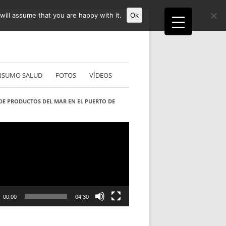
ill assume that you are happy with it.
Ok
NSUMO SALUD
FOTOS
VÍDEOS
DE PRODUCTOS DEL MAR EN EL PUERTO DE
S
ductor
00:00
04:30