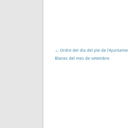
Navegació
←
Ordre del dia del ple de l’Ajuntame
per
Blanes del mes de setembre
les
entrades