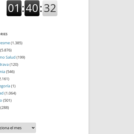
RIES
resme
(1.385)
(5.876)
mo Salud
(199)
Brava
(120)
mia
(546)
2.161)
egoría
(1)
ad
(1.064)
mo
(501)
(288)