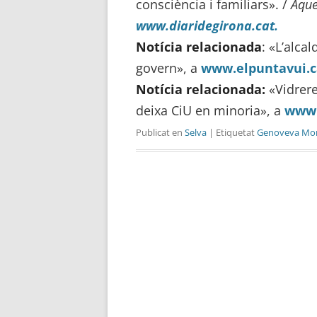
consciència i familiars». /
Aque
www.diaridegirona.cat.
Notícia relacionada
: «L’alcal
govern», a
www.elpuntavui.c
Notícia relacionada:
«Vidrere
deixa CiU en minoria», a
www.
Publicat en
Selva
| Etiquetat
Genoveva Mo