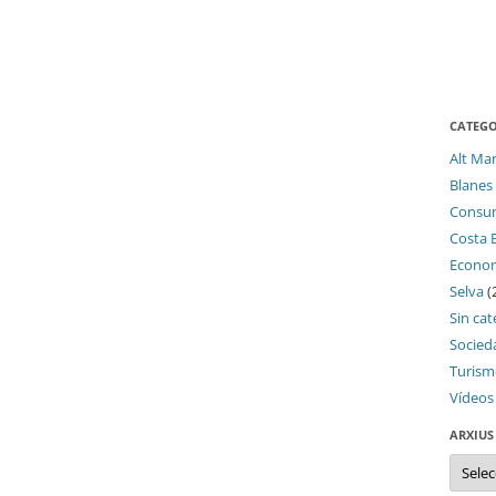
CATEGO
Alt Ma
Blanes
Consu
Costa 
Econo
Selva
(
Sin cat
Socied
Turis
Vídeos
ARXIUS
Arxius