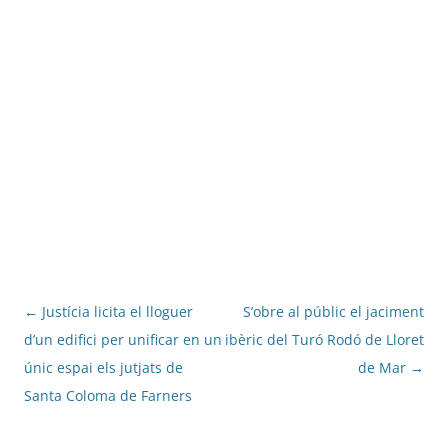
Navegació
←
Justícia licita el lloguer
S’obre al públic el jaciment
per
d’un edifici per unificar en un
ibèric del Turó Rodó de Lloret
les
únic espai els jutjats de
de Mar
→
entrades
Santa Coloma de Farners