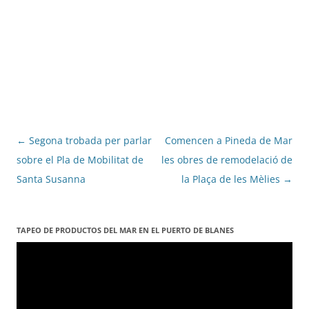
Navegació
←
Segona trobada per parlar
Comencen a Pineda de Mar
per
sobre el Pla de Mobilitat de
les obres de remodelació de
les
Santa Susanna
la Plaça de les Mèlies
→
entrades
TAPEO DE PRODUCTOS DEL MAR EN EL PUERTO DE BLANES
Reproductor
de
vídeo