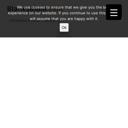
Blanesaldia
.com
We use cookies to ensure that we give you the best
experience on our website. If you continue to use this site we
will assume that you are happy with it.
Informació local i comarcal
Ok
Vés
Menú
al
contingut