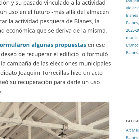
Detien
ación y su pasado vinculado a la actividad
violaci
 un uso en el futuro -más allá del almacén
Blanes
car la actividad pesquera de Blanes, la
Blanes,
dad económica que se deriva de la misma.
2025-2
munici
 formularon algunas propuestas
en ese
L’Oncol
Blanes
 deseo de recuperar el edificio lo formuló
 la campaña de las elecciones municipales
didato Joaquim Torrecillas hizo un acto
anteó su recuperación para darle un uso
.
CATEGO
Alt Ma
Blanes