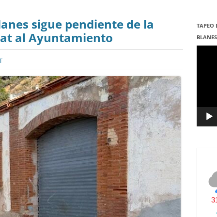
lanes sigue pendiente de la
TAPEO 
itat al Ayuntamiento
BLANE
Repro
de
T
vídeo