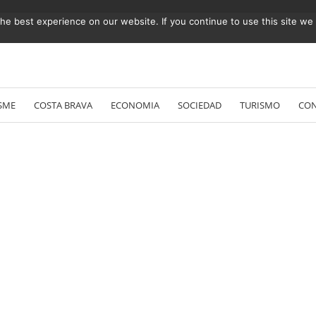
e best experience on our website. If you continue to use this site we w
Vés
al
SME
COSTA BRAVA
ECONOMIA
SOCIEDAD
TURISMO
CO
contingut