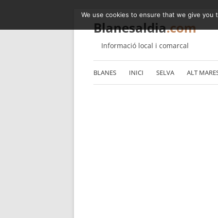
We use cookies to ensure that we give you th
Blanesaldia
.com
Informació local i comarcal
BLANES
INICI
SELVA
ALT MARE