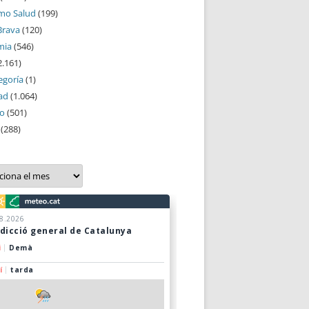
mo Salud
(199)
Brava
(120)
mia
(546)
2.161)
egoría
(1)
ad
(1.064)
mo
(501)
(288)