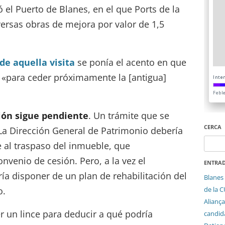
tó el Puerto de Blanes, en el que Ports de la
versas obras de mejora por valor de 1,5
e aquella visita
se ponía el acento en que
 «para ceder próximamente la [antigua]
ión sigue pendiente
. Un trámite que se
CERCA
La Dirección General de Patrimonio debería
Cerca:
e al traspaso del inmueble, que
nvenio de cesión. Pero, a la vez el
ENTRAD
a disponer de un plan de rehabilitación del
Blanes 
de la 
o.
Aliança
r un lince para deducir a qué podría
candida