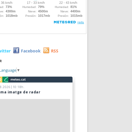
witter
Facebook
RSS
R
 Language
▼