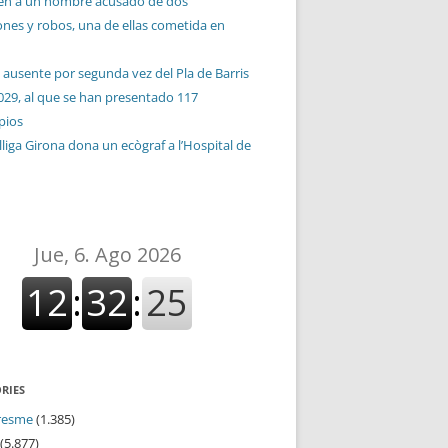
en a un hombre acusado de dos
ones y robos, una de ellas cometida en
 ausente por segunda vez del Pla de Barris
029, al que se han presentado 117
pios
liga Girona dona un ecògraf a l’Hospital de
RIES
resme
(1.385)
(5.877)