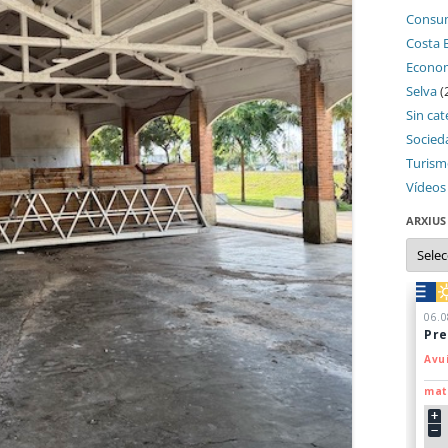
Consu
Costa 
Econo
Selva
(
Sin cat
Socied
Turis
Vídeos
ARXIUS
Arxius