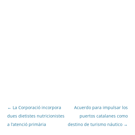
Navegació
←
La Corporació incorpora
Acuerdo para impulsar los
per
dues dietistes nutricionistes
puertos catalanes como
les
a l’atenció primària
destino de turismo náutico
→
entrades