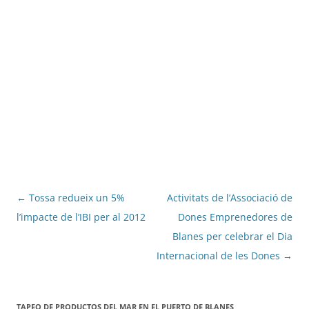
Navegació
←
Tossa redueix un 5%
Activitats de l’Associació de
per
l’impacte de l’IBI per al 2012
Dones Emprenedores de
les
Blanes per celebrar el Dia
entrades
Internacional de les Dones
→
TAPEO DE PRODUCTOS DEL MAR EN EL PUERTO DE BLANES