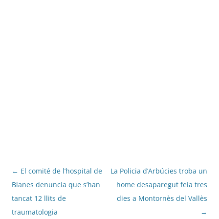
Navegació
←
El comité de l’hospital de
La Policia d’Arbúcies troba un
per
Blanes denuncia que s’han
home desaparegut feia tres
les
tancat 12 llits de
dies a Montornès del Vallès
entrades
traumatologia
→