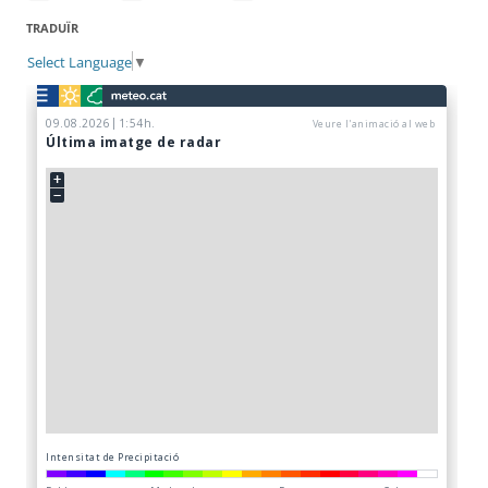
TRADUÏR
Select Language
▼