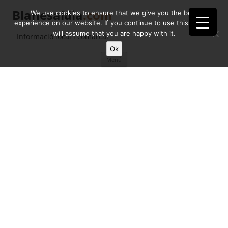
Blanesaldia
.com
We use cookies to ensure that we give you the best
experience on our website. If you continue to use this site we
will assume that you are happy with it.
Informació local i comarcal
Ok
Vés
Menú
al
contingut