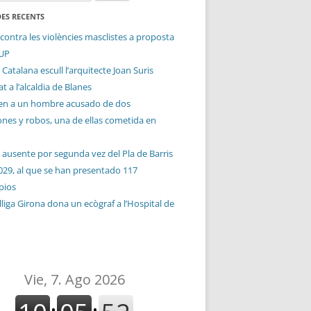
ES RECENTS
contra les violències masclistes a proposta
CUP
 Catalana escull l’arquitecte Joan Suris
t a l’alcaldia de Blanes
en a un hombre acusado de dos
ones y robos, una de ellas cometida en
 ausente por segunda vez del Pla de Barris
029, al que se han presentado 117
pios
liga Girona dona un ecògraf a l’Hospital de