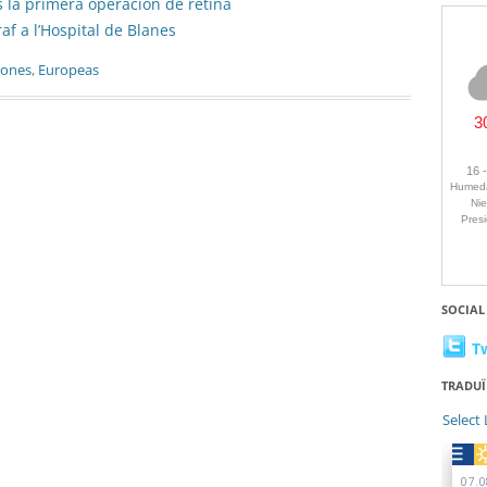
s la primera operación de retina
af a l’Hospital de Blanes
iones
,
Europeas
SOCIAL
T
TRADUÏ
Select