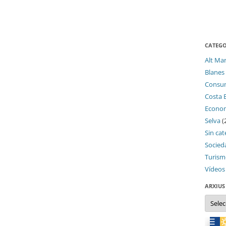
CATEGO
Alt Ma
Blanes
Consu
Costa 
Econo
Selva
(
Sin cat
Socied
Turis
Vídeos
ARXIUS
Arxius