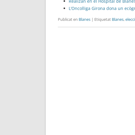
Realizan en el Hospital de Blane
L’Oncolliga Girona dona un ecògr
Publicat en
Blanes
| Etiquetat
Blanes
,
elecc