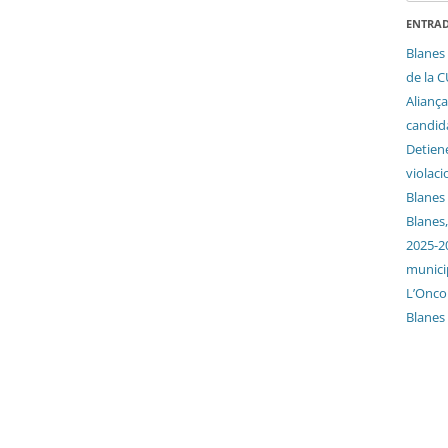
ENTRAD
Blanes 
de la 
Aliança
candida
Detien
violaci
Blanes
Blanes,
2025-2
munici
L’Oncol
Blanes