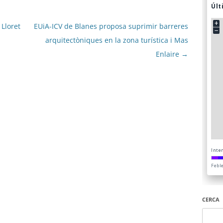
Lloret
EUiA-ICV de Blanes proposa suprimir barreres
arquitectòniques en la zona turística i Mas
Enlaire
→
CERCA
Cerca: