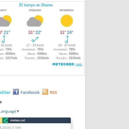
witter
Facebook
RSS
R
 Language
▼