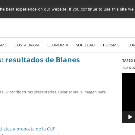
e best experience on our website. If you continue to use this site we w
Vés
al
SME
COSTA BRAVA
ECONOMIA
SOCIEDAD
TURISMO
CO
contingut
: resultados de Blanes
TAPEO 
BLANE
Repro
de
vídeo
as 39 candidaturas presentadas. Clicar sobre la imagen para
clistes a proposta de la CUP