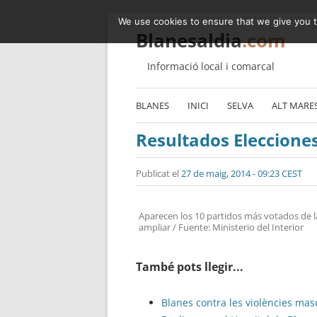
We use cookies to ensure that we give you th
Blanesaldia
.com
Informació local i comarcal
BLANES
INICI
SELVA
ALT MARE
Resultados Elecciones
Publicat el
27 de maig, 2014 - 09:23 CEST
Aparecen los 10 partidos más votados de l
ampliar / Fuente: Ministerio del Interior
També pots llegir...
Blanes contra les violències mas