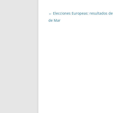
Navegació
←
Elecciones Europeas: resultados de 
per
de Mar
les
entrades