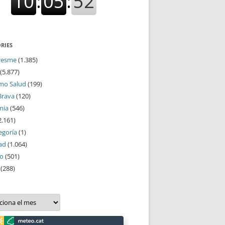
RIES
resme
(1.385)
(5.877)
mo Salud
(199)
Brava
(120)
mia
(546)
2.161)
egoría
(1)
ad
(1.064)
mo
(501)
(288)