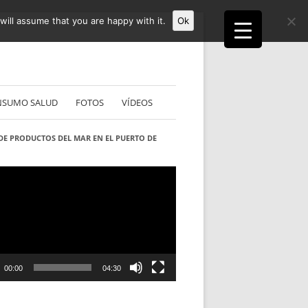
ill assume that you are happy with it.
Ok
NSUMO SALUD
FOTOS
VÍDEOS
DE PRODUCTOS DEL MAR EN EL PUERTO DE
S
ductor
00:00
04:30