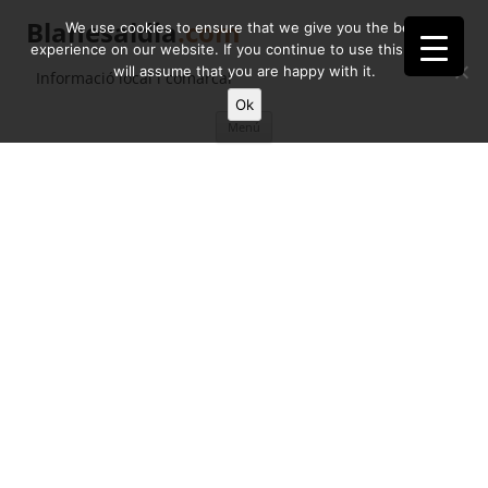
Blanesaldia
.com
We use cookies to ensure that we give you the best
experience on our website. If you continue to use this site we
will assume that you are happy with it.
Informació local i comarcal
Ok
Vés
Menú
al
contingut