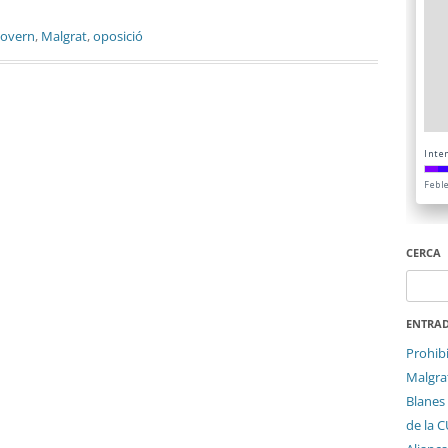
govern
,
Malgrat
,
oposició
CERCA
Cerca:
ENTRAD
Prohib
Malgrat
Blanes 
de la 