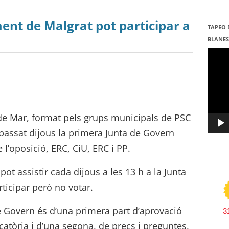
ment de Malgrat pot participar a
TAPEO 
BLANE
Repro
de
vídeo
de Mar, format pels grups municipals de PSC
l passat dijous la primera Junta de Govern
l’oposició, ERC, CiU, ERC i PP.
ot assistir cada dijous a les 13 h a la Junta
ticipar però no votar.
e Govern és d’una primera part d’aprovació
catòria i d’una segona, de precs i preguntes,