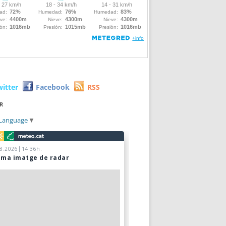
witter
Facebook
RSS
R
 Language
▼