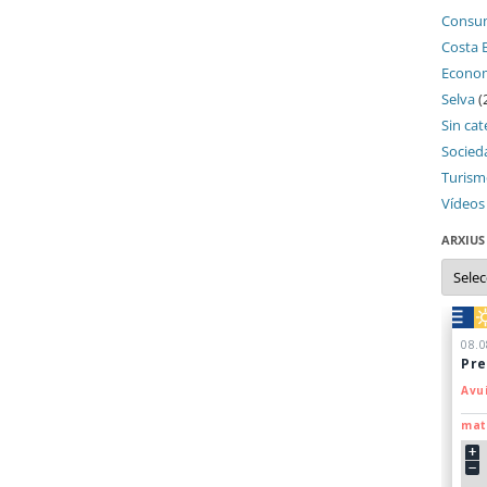
Consu
Costa 
Econo
Selva
(
Sin cat
Socied
Turis
Vídeos
ARXIUS
Arxius