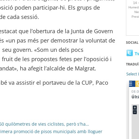
osició poden participar-hi. Els grups de
 de cada sessió.
estacat que l’obertura de la Junta de Govern
ó és «un pas més per demostrar la voluntat de
SOCIAL
el seu govern. «Som un dels pocs
T
fruit de les propostes fetes per l’oposició i
TRADUÏ
andat», ha afegit l’alcalde de Malgrat.
Select
bé va assistir el portaveu de la CUP, Paco
60 quilòmetres de vies ciclistes, però s'ha…
primera promoció de pisos municipals amb lloguer