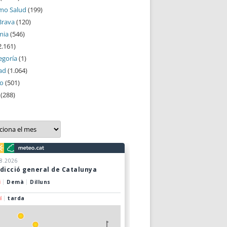
mo Salud
(199)
Brava
(120)
mia
(546)
2.161)
egoría
(1)
ad
(1.064)
mo
(501)
(288)