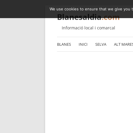
We use cookies to ensure that we give you th
Blanesaldia
.com
Informació local i comarcal
BLANES
INICI
SELVA
ALT MARE