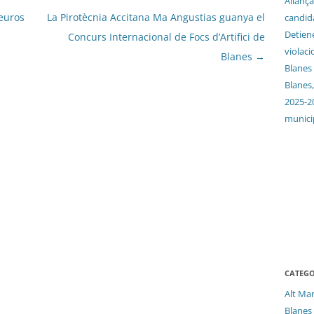
Aliança
euros
La Pirotècnia Accitana Ma Angustias guanya el
candida
Detien
Concurs Internacional de Focs d’Artifici de
violaci
Blanes
→
Blanes
Blanes,
2025-2
munici
CATEGO
Alt Ma
Blanes