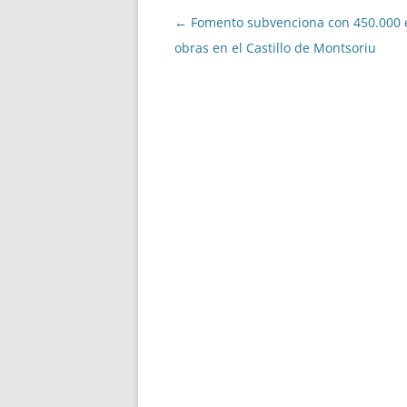
Navegació
←
Fomento subvenciona con 450.000 
per
obras en el Castillo de Montsoriu
les
entrades