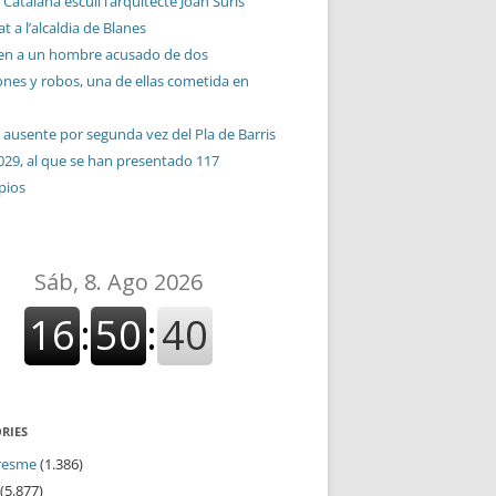
 Catalana escull l’arquitecte Joan Suris
t a l’alcaldia de Blanes
en a un hombre acusado de dos
ones y robos, una de ellas cometida en
 ausente por segunda vez del Pla de Barris
029, al que se han presentado 117
pios
RIES
resme
(1.386)
(5.877)