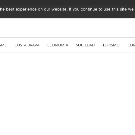
e best experience on our website. If you continue to use this site we w
Vés
al
SME
COSTA BRAVA
ECONOMIA
SOCIEDAD
TURISMO
CO
contingut