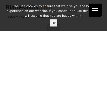
Blanesaldia
.com
We use cookies to ensure that we give you the best
experience on our website. If you continue to use this site we
will assume that you are happy with it.
Informació local i comarcal
Ok
Vés
Menú
al
contingut