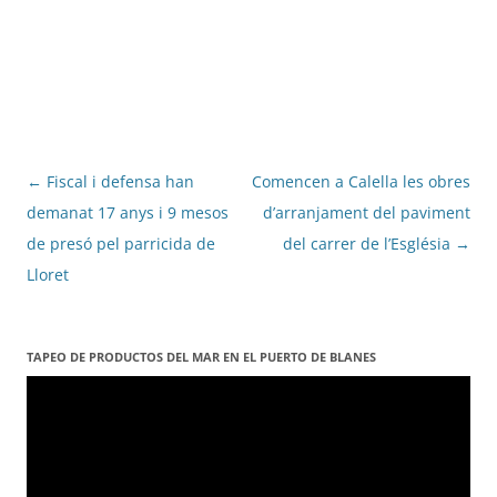
Navegació
←
Fiscal i defensa han
Comencen a Calella les obres
per
demanat 17 anys i 9 mesos
d’arranjament del paviment
les
de presó pel parricida de
del carrer de l’Església
→
entrades
Lloret
TAPEO DE PRODUCTOS DEL MAR EN EL PUERTO DE BLANES
Reproductor
de
vídeo