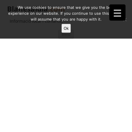
Blanesaldia
.com
We use cookies to ensure that we give you the best
experience on our website. If you continue to use this site we
will assume that you are happy with it.
Informació local i comarcal
Ok
Vés
Menú
al
contingut