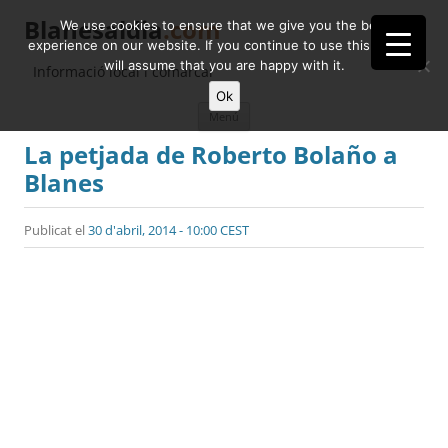
Blanesaldia
.com
We use cookies to ensure that we give you the best
experience on our website. If you continue to use this site we
will assume that you are happy with it.
Informació local i comarcal
Ok
Vés
Menú
al
contingut
La petjada de Roberto Bolaño a
Blanes
Publicat el
30 d'abril, 2014 - 10:00 CEST