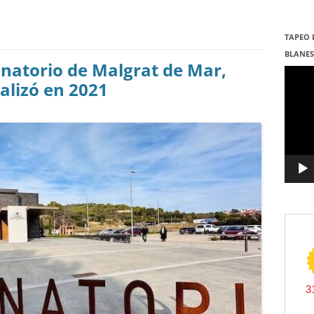
TAPEO 
BLANE
tanatorio de Malgrat de Mar,
Repro
de
alizó en 2021
vídeo