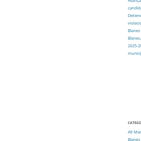
Aliança
candida
Detien
violaci
Blanes
Blanes,
2025-2
munici
CATEGO
Alt Ma
Blanes