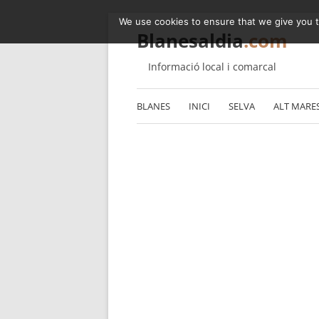
We use cookies to ensure that we give you th
Blanesaldia
.com
Informació local i comarcal
BLANES
INICI
SELVA
ALT MARE