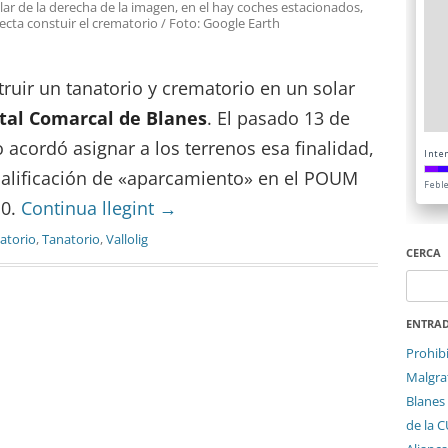
olar de la derecha de la imagen, en el hay coches estacionados,
ecta constuir el crematorio / Foto: Google Earth
ruir un tanatorio y crematorio en un solar
tal Comarcal de Blanes
. El pasado 13 de
 acordó asignar a los terrenos esa finalidad,
calificación de «aparcamiento» en el POUM
10.
Continua llegint
→
atorio
,
Tanatorio
,
Vallolig
CERCA
Cerca:
ENTRAD
Prohib
Malgrat
Blanes 
de la 