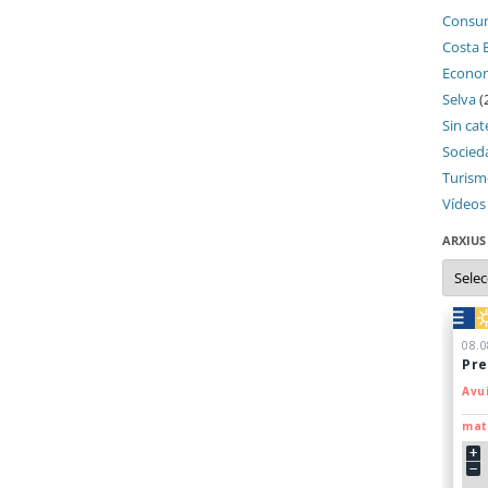
Consu
Costa 
Econo
Selva
(
Sin cat
Socied
Turis
Vídeos
ARXIUS
Arxius