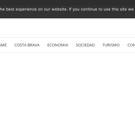
e best experience on our website. If you continue to use this site we w
Vés
al
SME
COSTA BRAVA
ECONOMIA
SOCIEDAD
TURISMO
CO
contingut