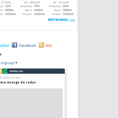
witter
Facebook
RSS
R
 Language
▼