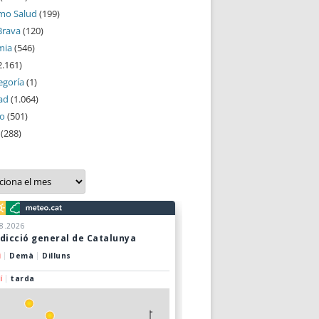
mo Salud
(199)
Brava
(120)
mia
(546)
2.161)
egoría
(1)
ad
(1.064)
mo
(501)
(288)