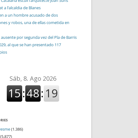
 Catalana escull l’arquitecte Joan Suris
t a l’alcaldia de Blanes
en a un hombre acusado de dos
ones y robos, una de ellas cometida en
 ausente por segunda vez del Pla de Barris
029, al que se han presentado 117
pios
RIES
resme
(1.386)
(5.877)