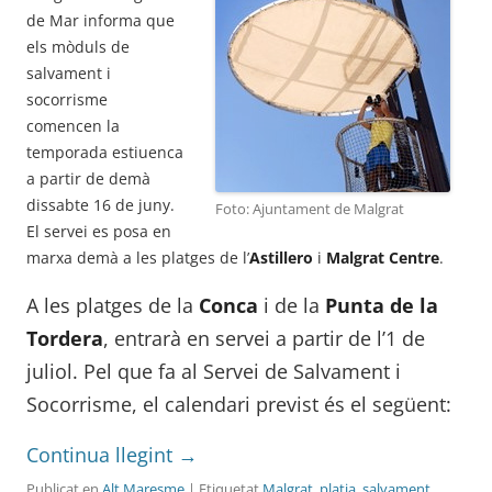
de Mar informa que
els mòduls de
salvament i
socorrisme
comencen la
temporada estiuenca
a partir de demà
dissabte 16 de juny.
Foto: Ajuntament de Malgrat
El servei es posa en
marxa demà a les platges de l’
Astillero
i
Malgrat Centre
.
A les platges de la
Conca
i de la
Punta de la
Tordera
, entrarà en servei a partir de l’1 de
juliol. Pel que fa al Servei de Salvament i
Socorrisme, el calendari previst és el següent:
Continua llegint
→
Publicat en
Alt Maresme
| Etiquetat
Malgrat
,
platja
,
salvament
,