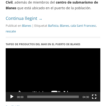
Civil
, además de miembros del
centro de submarismo de
Blanes
que está ubicado en el puerto de la población.
Continua llegint
→
Publicat en
Blanes
| Etiquetat
Bañista
,
Blanes
,
cala Sant Francesc
,
rescate
TAPEO DE PRODUCTOS DEL MAR EN EL PUERTO DE BLANES
Reproductor
de
vídeo
00:00
04:30