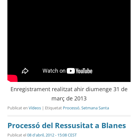
Enregistrament realitzat ahir diumenge 31 de
març de 2013
Publicat en
Vídeos
| Etiquetat
Processó
,
Setmana Santa
Processó del Ressusitat a Blanes
Publicat el
08 d'abril, 2012 - 15:08 CEST