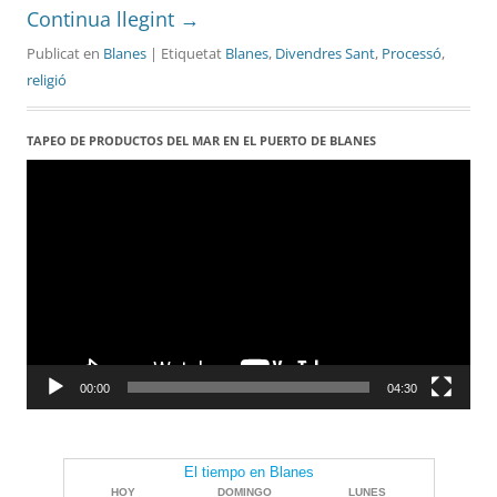
Continua llegint
→
Publicat en
Blanes
| Etiquetat
Blanes
,
Divendres Sant
,
Processó
,
religió
TAPEO DE PRODUCTOS DEL MAR EN EL PUERTO DE BLANES
Reproductor
de
vídeo
00:00
04:30