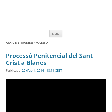
Vés
Menú
al
contingut
ARXIU D'ETIQUETES:
PROCESSÓ
Processó Penitencial del Sant
Crist a Blanes
Publicat el
20 d'abril, 2014 - 18:11 CEST