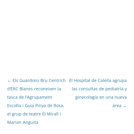
Navegació
←
Els Guardons Bru Centrich
El Hospital de Calella agrupa
per
d’ERC Blanes reconeixen la
las consultas de pediatría y
les
tasca de l’Agrupament
ginecología en una nueva
entrades
Escolta i Guia Pinya de Rosa,
área
→
el grup de teatre El Mirall i
Marian Anguita