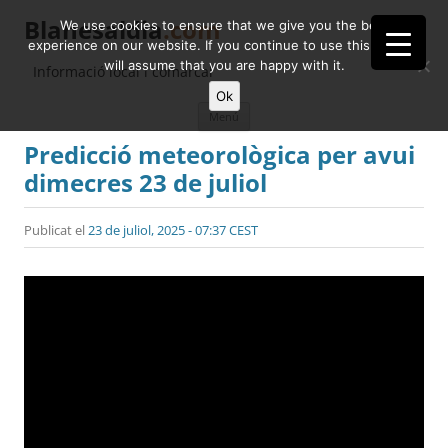
Blanesaldia
.com
We use cookies to ensure that we give you the best
experience on our website. If you continue to use this site we
will assume that you are happy with it.
Informació local i comarcal
Ok
Vés
Menú
al
contingut
Predicció meteorològica per avui
dimecres 23 de juliol
Publicat el
23 de juliol, 2025 - 07:37 CEST