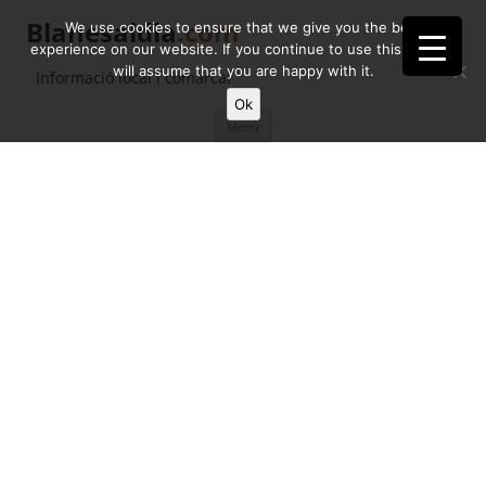
Blanesaldia
.com
We use cookies to ensure that we give you the best
experience on our website. If you continue to use this site we
will assume that you are happy with it.
Informació local i comarcal
Ok
Vés
Menú
al
contingut