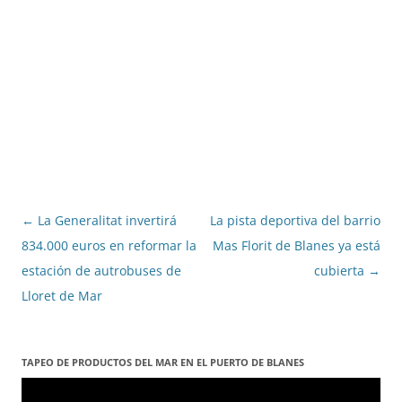
Navegació
←
La Generalitat invertirá
La pista deportiva del barrio
per
834.000 euros en reformar la
Mas Florit de Blanes ya está
les
estación de autrobuses de
cubierta
→
entrades
Lloret de Mar
TAPEO DE PRODUCTOS DEL MAR EN EL PUERTO DE BLANES
Reproductor
de