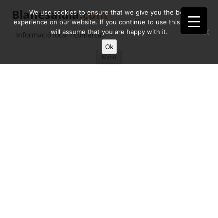
Blanesaldia
.com
We use cookies to ensure that we give you the best
experience on our website. If you continue to use this site we
will assume that you are happy with it.
Informació local i comarcal
Ok
Vés
Menú
al
contingut