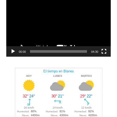
de
vídeo
00:00
04:30