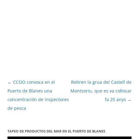
Navegació
←
CCOO convoca en el
Retiren la grua del Castell de
per
Puerto de Blanes una
Montsoriu, que es va col·locar
les
concentración de inspectores
fa 25 anys
→
entrades
de pesca
TAPEO DE PRODUCTOS DEL MAR EN EL PUERTO DE BLANES
Reproductor