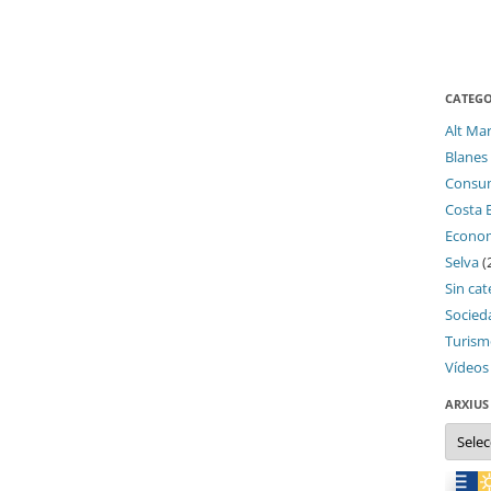
CATEGO
Alt Ma
Blanes
Consu
Costa 
Econo
Selva
(
Sin cat
Socied
Turis
Vídeos
ARXIUS
Arxius