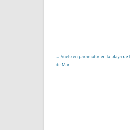
Navegació
←
Vuelo en paramotor en la playa de 
per
de Mar
les
entrades