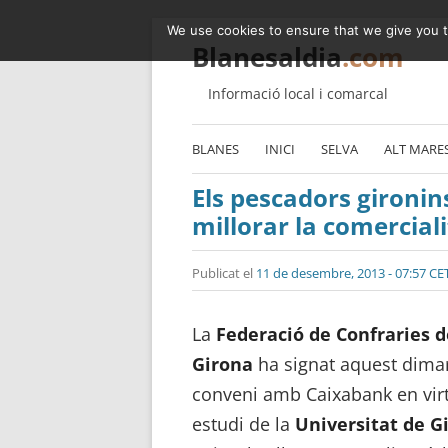
We use cookies to ensure that we give you th
Blanesaldia
.com
Informació local i comarcal
BLANES
INICI
SELVA
ALT MARE
Els pescadors gironin
millorar la comerciali
Publicat el
11 de desembre, 2013 - 07:57 CE
La
Federació de Confraries d
Girona
ha signat aquest dima
conveni amb Caixabank en virtu
estudi de la
Universitat de G