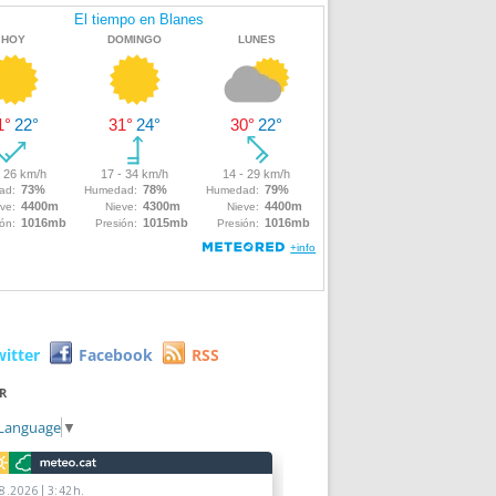
witter
Facebook
RSS
R
 Language
▼