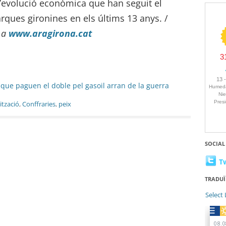
à l’evolució econòmica que han seguit el
rques gironines en els últims 13 anys. /
r a
www.aragirona.cat
 que paguen el doble pel gasoil arran de la guerra
ització
,
Conffraries
,
peix
SOCIAL
T
TRADUÏ
Select