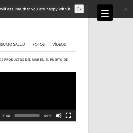
ill assume that you are happy with it.
Ok
NSUMO SALUD
FOTOS
VÍDEOS
DE PRODUCTOS DEL MAR EN EL PUERTO DE
S
ductor
00:00
04:30