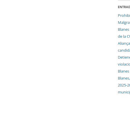
ENTRAD
Prohib
Malgrat
Blanes 
de la 
Aliança
candida
Detien
violaci
Blanes
Blanes,
2025-2
munici