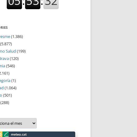
RIES
resme
(1.386)
(5.877)
mo Salud
(199)
Brava
(120)
mia
(546)
2.161)
egoría
(1)
ad
(1.064)
mo
(501)
(288)