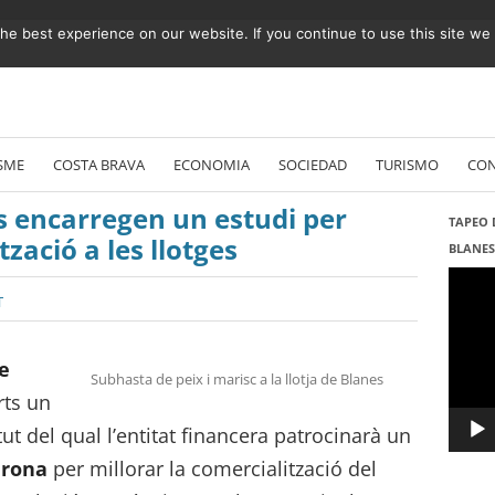
e best experience on our website. If you continue to use this site we w
Vés
al
SME
COSTA BRAVA
ECONOMIA
SOCIEDAD
TURISMO
CO
contingut
s encarregen un estudi per
TAPEO 
tzació a les llotges
BLANE
Repro
de
T
vídeo
e
Subhasta de peix i marisc a la llotja de Blanes
rts un
t del qual l’entitat financera patrocinarà un
irona
per millorar la comercialització del