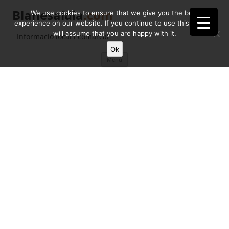
Blanesaldia
.com
We use cookies to ensure that we give you the best
experience on our website. If you continue to use this site we
will assume that you are happy with it.
Informació local i comarcal
Ok
Vés
Menú
al
contingut