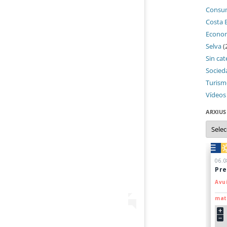
Consu
Costa 
Econo
Selva
(
Sin cat
Socied
Turis
Vídeos
ARXIUS
Arxius