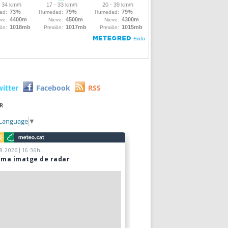
witter
Facebook
RSS
R
 Language
▼