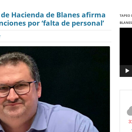
e de Hacienda de Blanes afirma
TAPEO 
ciones por ‘falta de personal’
BLANE
Repro
de
T
vídeo