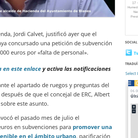
nda, Jordi Calvet, justificó ayer que el
ya concursado una petición de subvención
SOCIAL
.000 euros por «falta de personal».
T
TRADUÏ
a en este enlace
y activa las notificaciones
Select
ante el apartado de ruegos y preguntas del
 después de que el concejal de ERC, Albert
sobre este asunto.
onvocó el pasado mes de julio el
euros en subvenciones para
promover una
tenible en el ámbito urbano
, pacificación