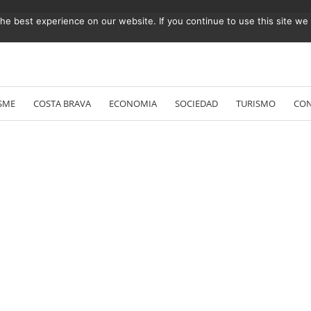
e best experience on our website. If you continue to use this site we w
Vés
al
SME
COSTA BRAVA
ECONOMIA
SOCIEDAD
TURISMO
CO
contingut