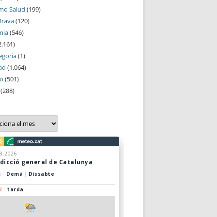
mo Salud
(199)
Brava
(120)
mia
(546)
2.161)
egoría
(1)
ad
(1.064)
mo
(501)
(288)