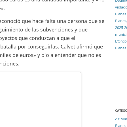
Detien
violaci
».
Blanes
 reconoció que hace falta una persona que se
Blanes,
2025-2
eguimiento de las subvenciones y que
munici
royectos que conduzcan a que el
L’Oncol
batalla por conseguirlas. Calvet afirmó que
Blanes
iles de euros» y dio a entender que no es
enciones.
CATEGO
Alt Ma
Blanes