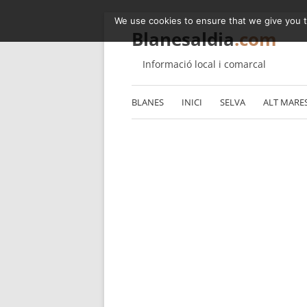
We use cookies to ensure that we give you th
Blanesaldia
.com
Informació local i comarcal
BLANES
INICI
SELVA
ALT MARE