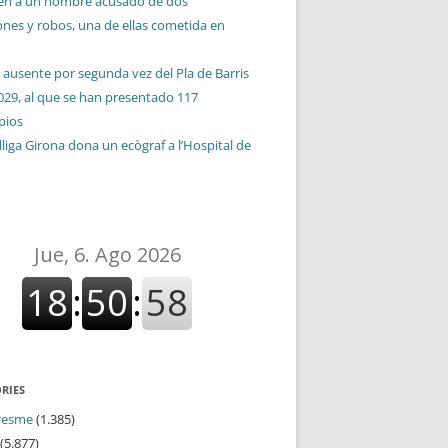
en a un hombre acusado de dos
ones y robos, una de ellas cometida en
 ausente por segunda vez del Pla de Barris
029, al que se han presentado 117
pios
liga Girona dona un ecògraf a l’Hospital de
RIES
resme
(1.385)
(5.877)