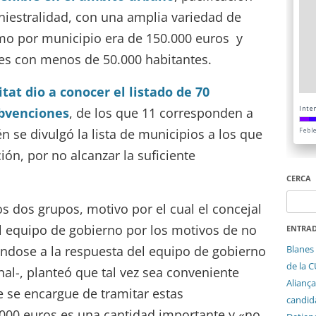
siniestralidad, con una amplia variedad de
mo por municipio era de 150.000 euros y
es con menos de 50.000 habitantes.
tat dio a conocer el listado de 70
ubvenciones
, de los que 11 corresponden a
n se divulgó la lista de municipios a los que
ón, por no alcanzar la suficiente
CERCA
Cerca:
s dos grupos, motivo por el cual el concejal
l equipo de gobierno por los motivos de no
ENTRAD
Blanes 
pándose a la respuesta del equipo de gobierno
de la 
al-, planteó que tal vez sea conveniente
Aliança
e se encargue de tramitar estas
candida
000 euros es una cantidad importante y «no