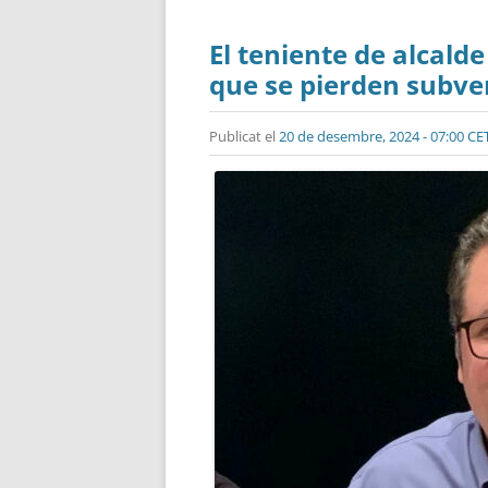
El teniente de alcald
que se pierden subven
Publicat el
20 de desembre, 2024 - 07:00 CE