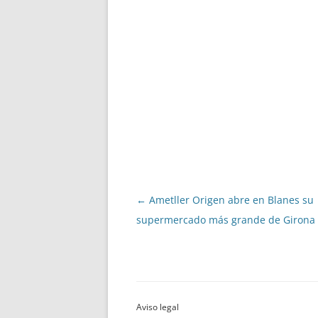
Navegació
←
Ametller Origen abre en Blanes su
per
supermercado más grande de Girona
les
entrades