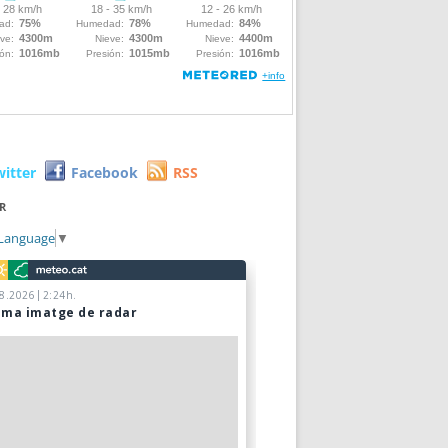
witter
Facebook
RSS
R
 Language
▼