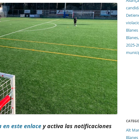
Aliança
candida
Detien
violaci
Blanes
Blanes,
2025-2
munici
CATEGO
a en este enlace
y activa las notificaciones
Alt Ma
Blanes