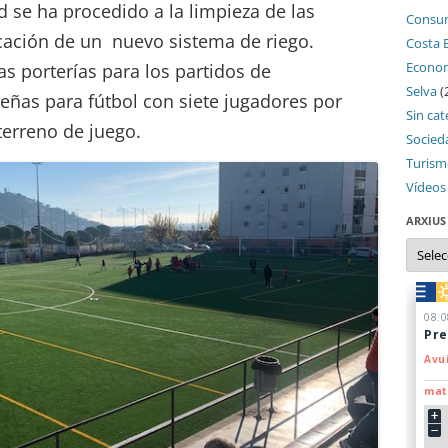
 se ha procedido a la limpieza de las
Consu
ocación de un nuevo sistema de riego.
Costa 
Econo
s porterías para los partidos de
Selva
(
ñas para fútbol con siete jugadores por
Sin cat
terreno de juego.
Socied
Turis
Vídeos
ARXIUS
Arxius