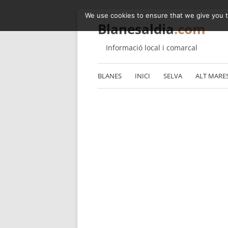
We use cookies to ensure that we give you th
Blanesaldia
.com
Informació local i comarcal
BLANES
INICI
SELVA
ALT MARE