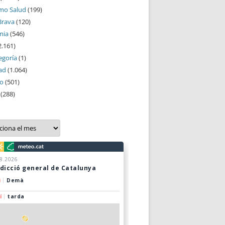
mo Salud
(199)
Brava
(120)
mia
(546)
2.161)
egoría
(1)
ad
(1.064)
mo
(501)
(288)