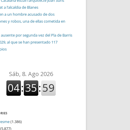
 Catalana escull l’arquitecte Joan Suris
t a l’alcaldia de Blanes
en a un hombre acusado de dos
ones y robos, una de ellas cometida en
 ausente por segunda vez del Pla de Barris
029, al que se han presentado 117
pios
RIES
resme
(1.386)
(5.877)