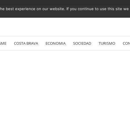
e best experience on our website. If you continue to use this site we w
Vés
al
SME
COSTA BRAVA
ECONOMIA
SOCIEDAD
TURISMO
CO
contingut