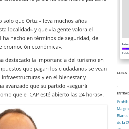
o solo que Ortiz «lleva muchos años
ta localidad» y que «la gente valora el
l ha hecho en términos de seguridad, de
 de promoción económica».
a destacado la importancia del turismo en
impuestos que pagan los ciudadanos se vean
CERCA
s infraestructuras y en el bienestar y
Cerca:
ha avanzado que su partido «seguirá
como que el CAP esté abierto las 24 horas».
ENTRAD
Prohib
Malgrat
Blanes 
de la 