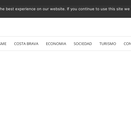
e best experience on our website. If you continue to use this site we w
Vés
al
SME
COSTA BRAVA
ECONOMIA
SOCIEDAD
TURISMO
CO
contingut