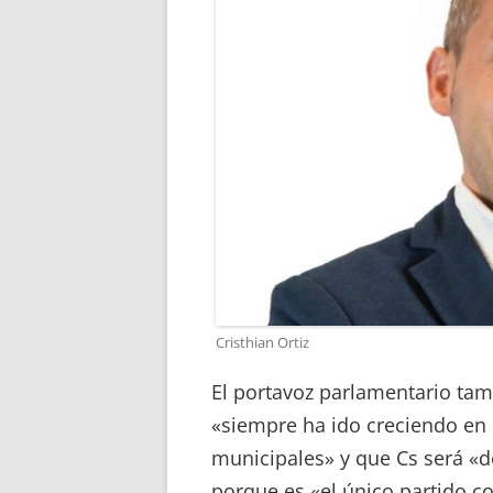
Cristhian Ortiz
El portavoz parlamentario tam
«siempre ha ido creciendo en 
municipales» y que Cs será «d
porque es «el único partido co