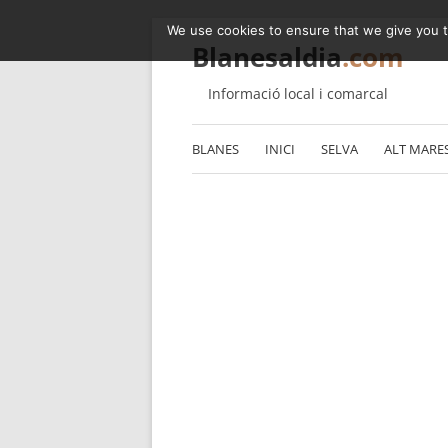
We use cookies to ensure that we give you th
Blanesaldia
.com
Informació local i comarcal
BLANES
INICI
SELVA
ALT MARE