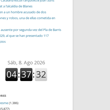
 Catalana escull l’arquitecte Joan Suris
t a l’alcaldia de Blanes
en a un hombre acusado de dos
ones y robos, una de ellas cometida en
 ausente por segunda vez del Pla de Barris
029, al que se han presentado 117
pios
RIES
resme
(1.386)
(5.877)