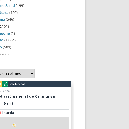
mo Salud
(199)
Brava
(120)
mia
(546)
2.161)
egoría
(1)
ad
(1.064)
mo
(501)
(288)