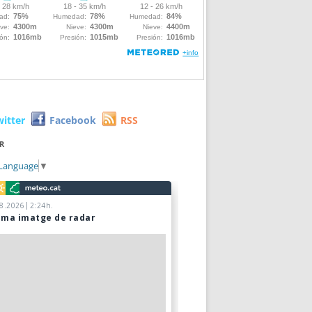
witter
Facebook
RSS
R
 Language
▼