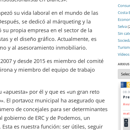
Consu
mpezó su vida laboral en el mundo de las
Costa 
Econo
 Después, se dedicó al márqueting y la
Selva
(
ó su propia empresa en el sector de la
Sin cat
stas y el diseño gráfico. Actualmente, es
Socied
mo y al asesoramiento inmobiliario.
Turis
Vídeos
e 2007 y desde 2015 es miembro del comité
ARXIUS
 Girona y miembro del equipo de trabajo
Arxius
u «apuesta» por él y que es «un gran reto
. El portavoz municipal ha asegurado que
número de concejales para ser determinantes
 al gobierno de ERC y de Podemos, un
Esta es nuestra función: ser útiles, seguir