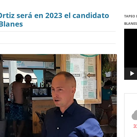
Ortiz será en 2023 el candidato
TAPEO 
 Blanes
BLANE
Repro
de
vídeo