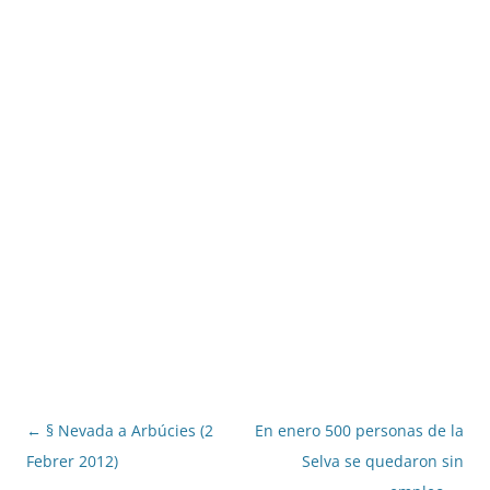
Navegació
←
§ Nevada a Arbúcies (2
En enero 500 personas de la
per
Febrer 2012)
Selva se quedaron sin