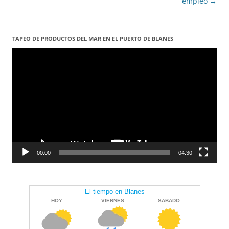
les
empleo
→
entrades
TAPEO DE PRODUCTOS DEL MAR EN EL PUERTO DE BLANES
Reproductor
de
vídeo
00:00
04:30