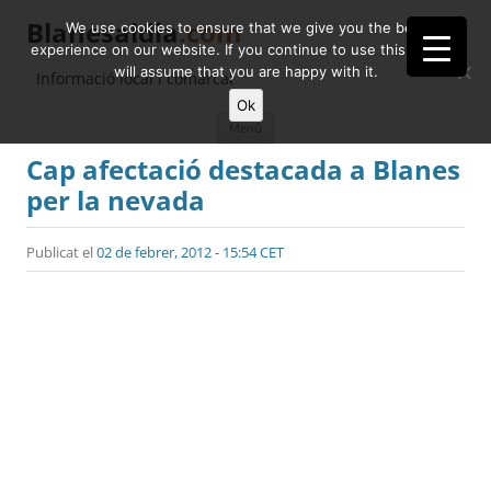
Blanesaldia
.com
We use cookies to ensure that we give you the best
experience on our website. If you continue to use this site we
will assume that you are happy with it.
Informació local i comarcal
Ok
Vés
Menú
al
contingut
Cap afectació destacada a Blanes
per la nevada
Publicat el
02 de febrer, 2012 - 15:54 CET