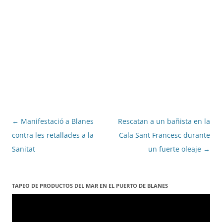
Navegació
←
Manifestació a Blanes
Rescatan a un bañista en la
per
contra les retallades a la
Cala Sant Francesc durante
les
Sanitat
un fuerte oleaje
→
entrades
TAPEO DE PRODUCTOS DEL MAR EN EL PUERTO DE BLANES
Reproductor
de
vídeo