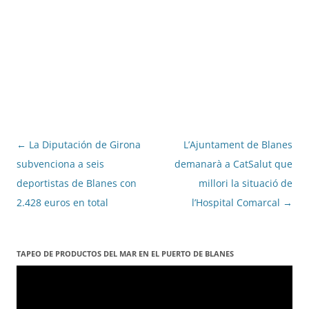
Navegació
←
La Diputación de Girona
L’Ajuntament de Blanes
per
subvenciona a seis
demanarà a CatSalut que
les
deportistas de Blanes con
millori la situació de
entrades
2.428 euros en total
l’Hospital Comarcal
→
TAPEO DE PRODUCTOS DEL MAR EN EL PUERTO DE BLANES
Reproductor
de
vídeo