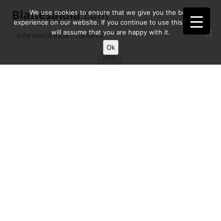
Blanesaldia
.com
We use cookies to ensure that we give you the best
experience on our website. If you continue to use this site we
will assume that you are happy with it.
Informació local i comarcal
Ok
Vés
Menú
al
contingut