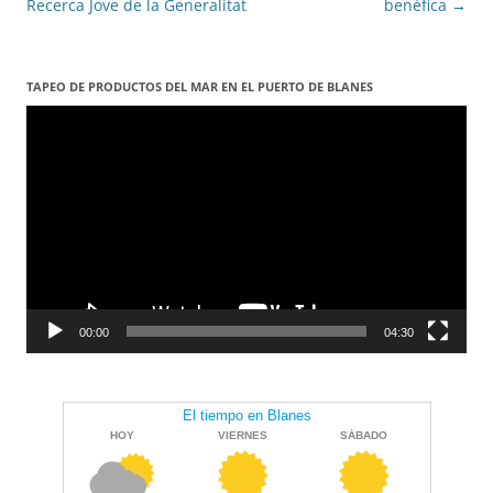
entrades
Recerca Jove de la Generalitat
benèfica
→
TAPEO DE PRODUCTOS DEL MAR EN EL PUERTO DE BLANES
Reproductor
de
vídeo
00:00
04:30