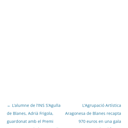
Navegació
←
L’alumne de l’INS S’Agulla
L’Agrupació Artística
per
de Blanes, Adrià Frigola,
Aragonesa de Blanes recapta
les
guardonat amb el Premi
970 euros en una gala