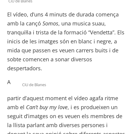
CiU de Blanes
El vídeo, d’uns 4 minuts de durada comença
amb la cançó
Somos
, una musica suau,
tranquil·la i trista de la formació “Vendetta”. Els
inicis de les imatges són en blanc i negre, a
mida que passen es veuen carrers buits i de
sobte comencen a sonar diversos
despertadors.
A
CiU de Blanes
partir d’aquest moment el vídeo agafa ritme
amb el
Can’t buy my love
, i es produeixen un
seguit d’imatges on es veuen els membres de
la llista parlant amb diverses persones i
donant la seva opinió sobre diferents aspectes