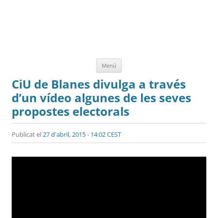
Vés
Menú
al
contingut
CiU de Blanes divulga a través
d’un vídeo algunes de les seves
propostes electorals
Publicat el
27 d'abril, 2015 - 14:02 CEST