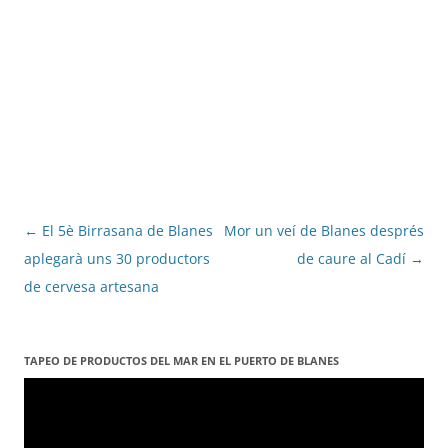
Navegació
←
El 5è Birrasana de Blanes
Mor un veí de Blanes després
per
aplegarà uns 30 productors
de caure al Cadí
→
les
de cervesa artesana
entrades
TAPEO DE PRODUCTOS DEL MAR EN EL PUERTO DE BLANES
Reproductor
de
vídeo