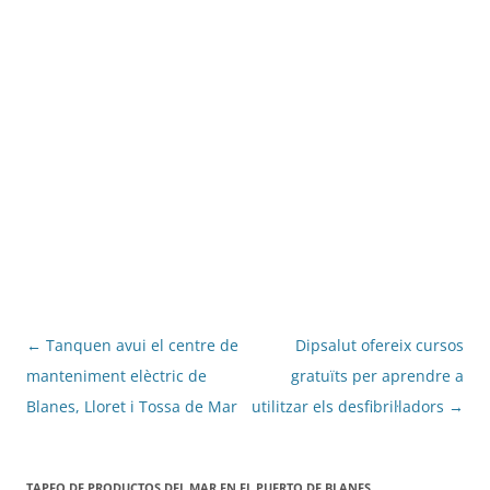
Navegació
←
Tanquen avui el centre de
Dipsalut ofereix cursos
per
manteniment elèctric de
gratuïts per aprendre a
les
Blanes, Lloret i Tossa de Mar
utilitzar els desfibril·ladors
→
entrades
TAPEO DE PRODUCTOS DEL MAR EN EL PUERTO DE BLANES