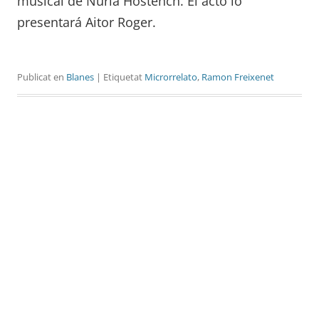
musical de Núria Hostench. El acto lo
presentará Aitor Roger.
Publicat en
Blanes
| Etiquetat
Microrrelato
,
Ramon Freixenet