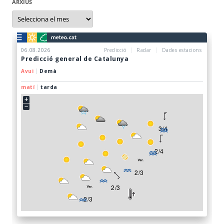
ARXIUS
Arxius