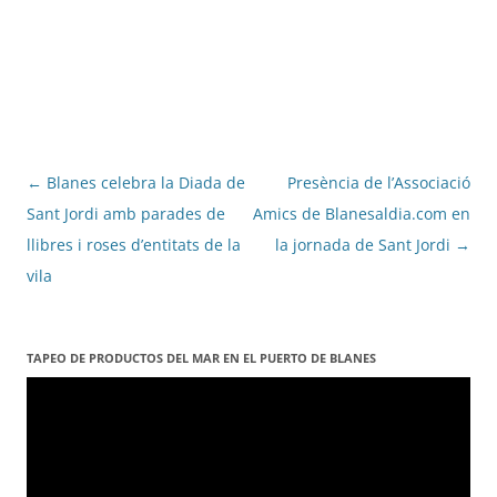
Navegació
←
Blanes celebra la Diada de
Presència de l’Associació
per
Sant Jordi amb parades de
Amics de Blanesaldia.com en
les
llibres i roses d’entitats de la
la jornada de Sant Jordi
→
entrades
vila
TAPEO DE PRODUCTOS DEL MAR EN EL PUERTO DE BLANES
Reproductor
de
vídeo