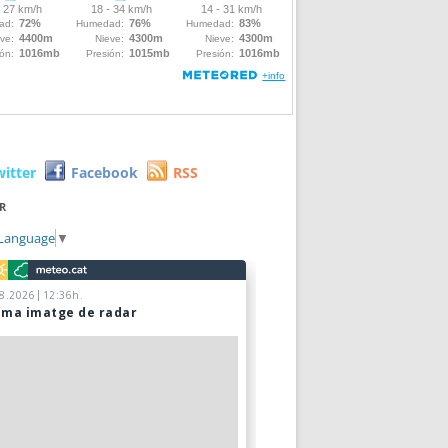
witter
Facebook
RSS
R
 Language
▼