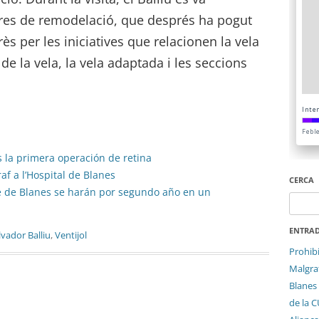
obres de remodelació, que després ha pogut
ès per les iniciatives que relacionen la vela
t de la vela, la vela adaptada i les seccions
s la primera operación de retina
af a l’Hospital de Blanes
CERCA
ire de Blanes se harán por segundo año en un
Cerca:
ENTRAD
lvador Balliu
,
Ventijol
Prohib
Malgrat
Blanes 
de la 