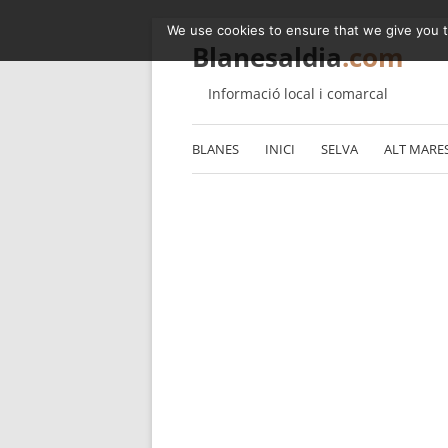
We use cookies to ensure that we give you th
Blanesaldia
.com
Informació local i comarcal
BLANES
INICI
SELVA
ALT MARE