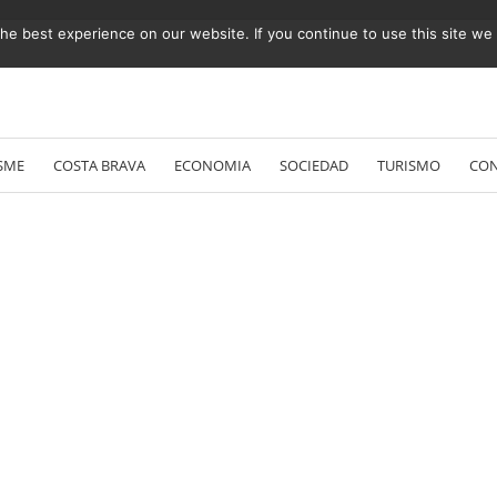
e best experience on our website. If you continue to use this site we w
Vés
al
SME
COSTA BRAVA
ECONOMIA
SOCIEDAD
TURISMO
CO
contingut