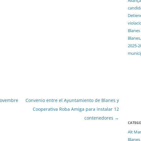
Aliança
candida
Detien
violaci
Blanes
Blanes,
2025-2
munici
 novembre
Convenio entre el Ayuntamiento de Blanes y
Cooperativa Roba Amiga para instalar 12
contenedores
→
CATEGO
Alt Ma
Blanes