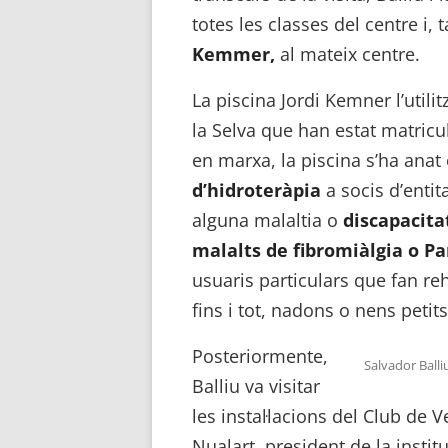
totes les classes del centre i, 
Kemmer,
al mateix centre.
La piscina Jordi Kemner l’uti
la Selva que han estat matricu
en marxa, la piscina s’ha anat 
d’hidroteràpia
a socis d’enti
alguna malaltia o
discapacita
malalts de fibromiàlgia o Pa
usuaris particulars que fan re
fins i tot, nadons o nens peti
Posteriormente,
Salvador Balli
Balliu va visitar
les instal·lacions del Club de
Nualart, president de la institu