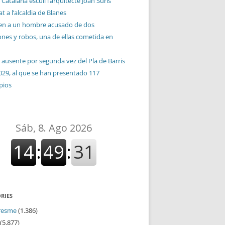
 Catalana escull l’arquitecte Joan Suris
t a l’alcaldia de Blanes
en a un hombre acusado de dos
ones y robos, una de ellas cometida en
 ausente por segunda vez del Pla de Barris
029, al que se han presentado 117
pios
RIES
resme
(1.386)
(5.877)