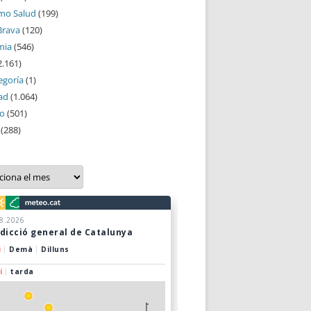
mo Salud
(199)
Brava
(120)
mia
(546)
2.161)
egoría
(1)
ad
(1.064)
mo
(501)
(288)