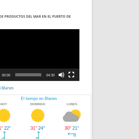
DE PRODUCTOS DEL MAR EN EL PUERTO DE
S
ductor
00:00
04:30
i Blanes