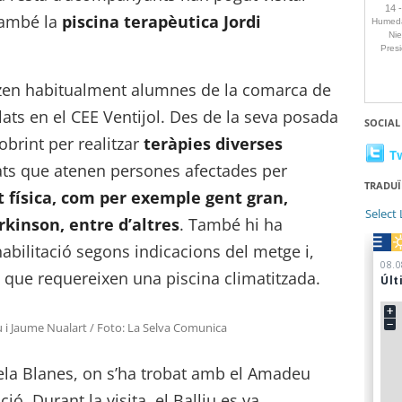
també la
piscina terapèutica Jordi
litzen habitualment alumnes de la comarca de
lats en el CEE Ventijol. Des de la seva posada
SOCIAL
obrint per realitzar
teràpies diverses
T
tats que atenen persones afectades per
TRADUÏ
t física, com per exemple gent gran,
Select
rkinson, entre d’altres
. També hi ha
habilitació segons indicacions del metge i,
ts que requereixen una piscina climatitzada.
u i Jaume Nualart / Foto: La Selva Comunica
 Vela Blanes, on s’ha trobat amb el Amadeu
ció. Durant la visita, el Balliu es va