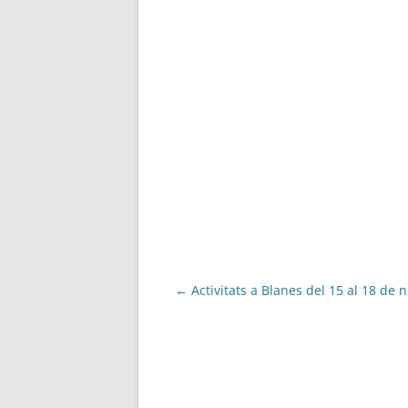
Navegació
←
Activitats a Blanes del 15 al 18 de
per
les
entrades