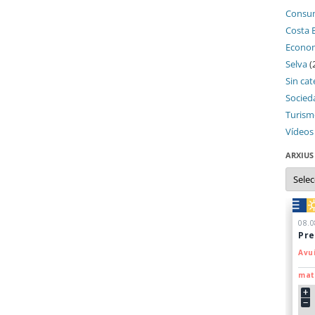
Consu
Costa 
Econo
Selva
(
Sin cat
Socied
Turis
Vídeos
ARXIUS
Arxius