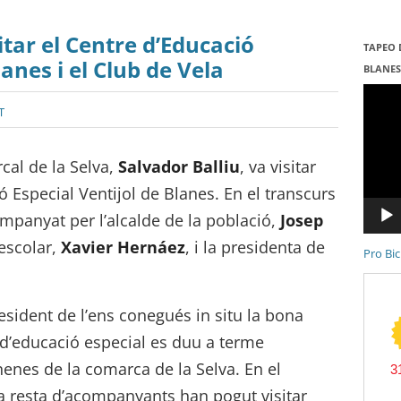
itar el Centre d’Educació
TAPEO 
lanes i el Club de Vela
BLANE
Repro
de
T
vídeo
cal de la Selva,
Salvador Balliu
, va visitar
ó Especial Ventijol de Blanes. En el transcurs
companyat per l’alcalde de la població,
Josep
 escolar,
Xavier Hernáez
, i la presidenta de
Pro Bic
resident de l’ens conegués in situ la bona
 d’educació especial es duu a terme
enes de la comarca de la Selva. En el
i la resta d’acompanyants han pogut visitar