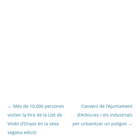
Navegació
←
Més de 10.000 persones
Conveni de l’Ajuntament
per
visiten la Fira de la Llet de
d’Arbúcies i els industrials
les
Vilobí d’Onyar en la seva
per urbanitzar un polígon
→
entrades
segona edició