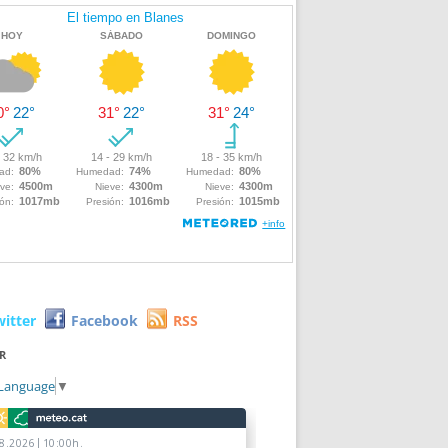
witter
Facebook
RSS
R
 Language
▼