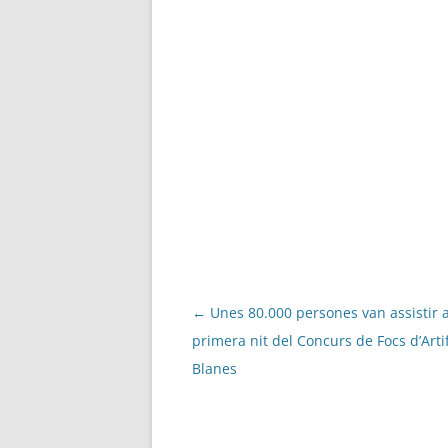
Navegació
←
Unes 80.000 persones van assistir a
per
primera nit del Concurs de Focs d’Artif
les
Blanes
entrades