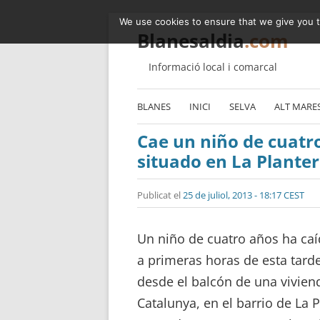
We use cookies to ensure that we give you th
Blanesaldia
.com
Informació local i comarcal
BLANES
INICI
SELVA
ALT MARE
Cae un niño de cuatr
situado en La Plante
Publicat el
25 de juliol, 2013 - 18:17 CEST
Un niño de cuatro años ha ca
a primeras horas de esta tard
desde el balcón de una vivien
Catalunya, en el barrio de La 