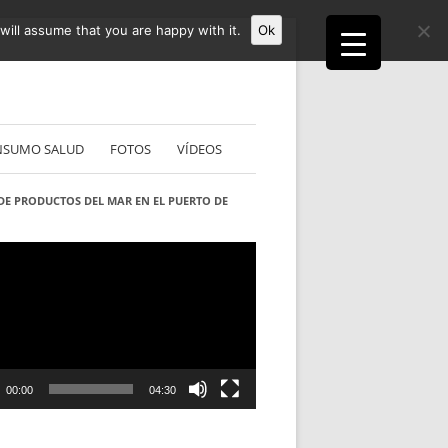
ill assume that you are happy with it.
Ok
NSUMO SALUD
FOTOS
VÍDEOS
DE PRODUCTOS DEL MAR EN EL PUERTO DE
S
ductor
00:00
04:30