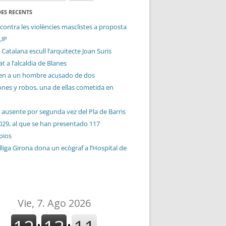
ES RECENTS
contra les violències masclistes a proposta
CUP
 Catalana escull l’arquitecte Joan Suris
t a l’alcaldia de Blanes
en a un hombre acusado de dos
ones y robos, una de ellas cometida en
 ausente por segunda vez del Pla de Barris
029, al que se han presentado 117
pios
liga Girona dona un ecògraf a l’Hospital de