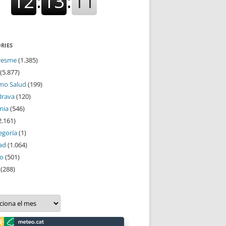
RIES
resme
(1.385)
(5.877)
mo Salud
(199)
Brava
(120)
mia
(546)
2.161)
egoría
(1)
ad
(1.064)
mo
(501)
(288)