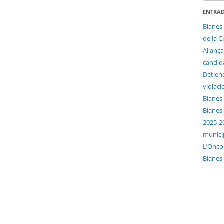
ENTRAD
Blanes 
de la 
Aliança
candida
Detien
violaci
Blanes
Blanes,
2025-2
munici
L’Oncol
Blanes