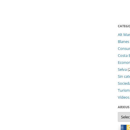
CATEGO
Alt Ma
Blanes
Consu
Costa 
Econo
Selva
(
Sin cat
Socied
Turis
Vídeos
ARXIUS
Arxius