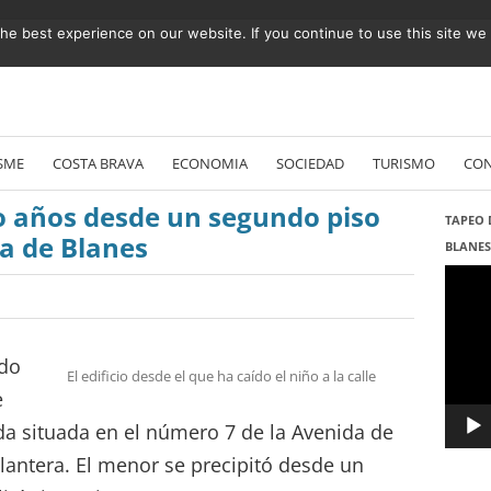
e best experience on our website. If you continue to use this site we w
Vés
al
SME
COSTA BRAVA
ECONOMIA
SOCIEDAD
TURISMO
CO
contingut
o años desde un segundo piso
TAPEO 
ra de Blanes
BLANE
Repro
de
vídeo
ído
El edificio desde el que ha caído el niño a la calle
e
da situada en el número 7 de la Avenida de
Plantera. El menor se precipitó desde un