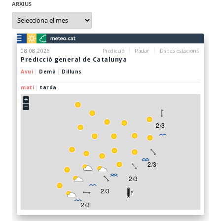
ARXIUS
Arxius