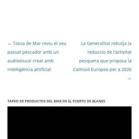
Navegació
←
Tossa de Mar reviu el seu
La Generalitat rebutja la
per
passat pescador amb un
reduccio de l’activitat
les
audiovisual creat amb
pesquera que proposa la
entrades
intel·ligència artificial
Comisió Europea per a 2026
→
TAPEO DE PRODUCTOS DEL MAR EN EL PUERTO DE BLANES
Reproductor
de
vídeo