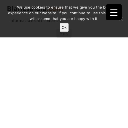
Blanesaldia
.com
We use cookies to ensure that we give you the best
experience on our website. If you continue to use this site we
will assume that you are happy with it.
Informació local i comarcal
Ok
Vés
Menú
al
contingut