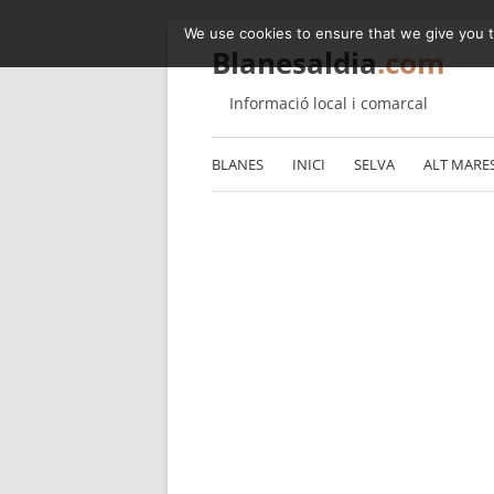
We use cookies to ensure that we give you th
Blanesaldia
.com
Informació local i comarcal
BLANES
INICI
SELVA
ALT MARE