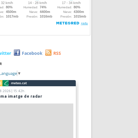
witter
Facebook
RSS
R
 Language
▼