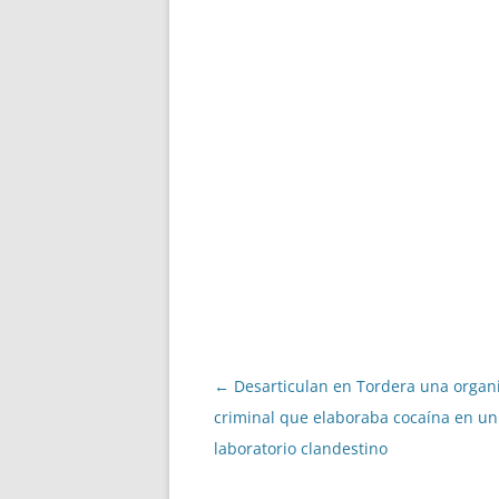
Navegació
←
Desarticulan en Tordera una organ
per
criminal que elaboraba cocaína en un
les
laboratorio clandestino
entrades