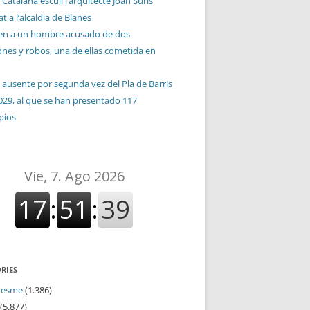
 Catalana escull l’arquitecte Joan Suris
t a l’alcaldia de Blanes
en a un hombre acusado de dos
ones y robos, una de ellas cometida en
 ausente por segunda vez del Pla de Barris
029, al que se han presentado 117
pios
RIES
resme
(1.386)
(5.877)