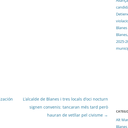
Aliança
candida
Detien
violaci
Blanes
Blanes,
2025-2
munici
ización
L’alcalde de Blanes i tres locals d’oci nocturn
signen convenis: tancaran més tard però
CATEGO
hauran de vetllar pel civisme
→
Alt Ma
Blanes