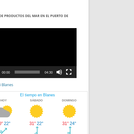
DE PRODUCTOS DEL MAR EN EL PUERTO DE
S
ductor
00:00
04:30
i Blanes