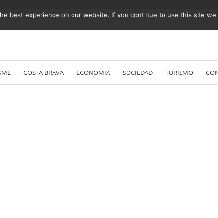
e best experience on our website. If you continue to use this site we w
Vés
al
SME
COSTA BRAVA
ECONOMIA
SOCIEDAD
TURISMO
CO
contingut