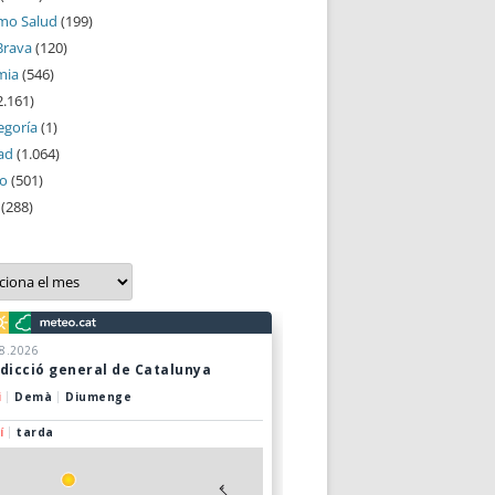
mo Salud
(199)
Brava
(120)
mia
(546)
2.161)
egoría
(1)
ad
(1.064)
mo
(501)
(288)