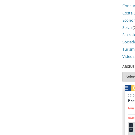
Consu
Costa 
Econo
Selva
(
Sin cat
Socied
Turis
Vídeos
ARXIUS
Arxius