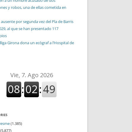
en a un hombre acusado de dos
ones y robos, una de ellas cometida en
 ausente por segunda vez del Pla de Barris
029, al que se han presentado 117
pios
liga Girona dona un ecògraf a l’Hospital de
RIES
resme
(1.385)
(5.877)