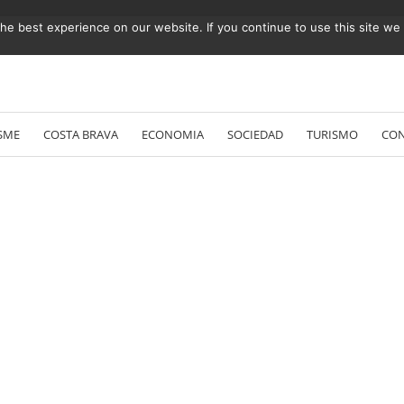
e best experience on our website. If you continue to use this site we w
Vés
al
SME
COSTA BRAVA
ECONOMIA
SOCIEDAD
TURISMO
CO
contingut