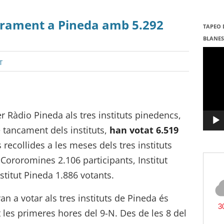
larament a Pineda amb 5.292
TAPEO 
BLANE
Repro
de
T
vídeo
r Ràdio Pineda als tres instituts pinedencs,
e tancament dels instituts,
han votat 6.519
recollides a les meses dels tres instituts
 Cororomines 2.106 participants, Institut
nstitut Pineda 1.886 votants.
n a votar als tres instituts de Pineda és
les primeres hores del 9-N. Des de les 8 del