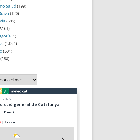
mo Salud
(199)
Brava
(120)
mia
(546)
2.161)
egoría
(1)
ad
(1.064)
mo
(501)
(288)