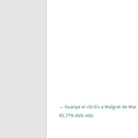
Navegació
←
Guanya el «Sí-Sí» a Malgrat de Mar
per
82,77% dels vots
les
entrades