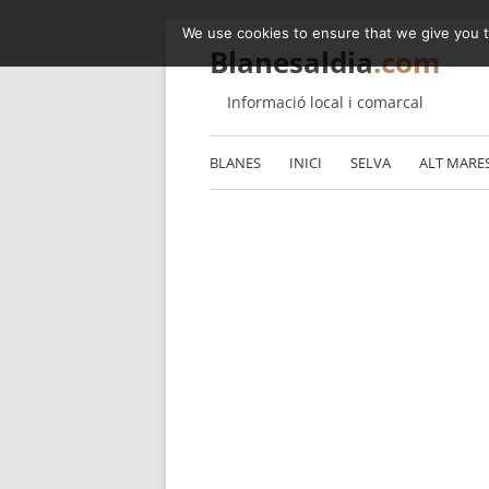
We use cookies to ensure that we give you th
Blanesaldia
.com
Informació local i comarcal
BLANES
INICI
SELVA
ALT MARE