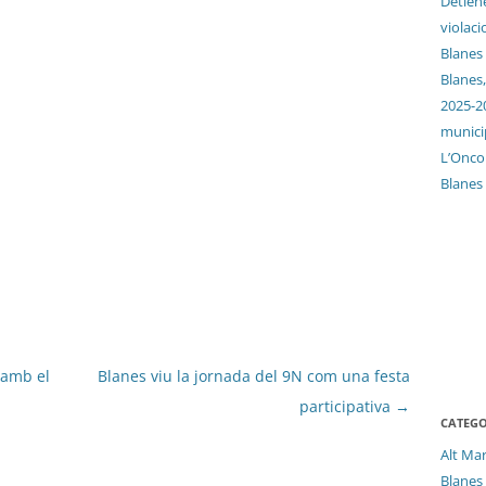
Detien
violaci
Blanes
Blanes,
2025-2
munici
L’Oncol
Blanes
 amb el
Blanes viu la jornada del 9N com una festa
participativa
→
CATEGO
Alt Ma
Blanes