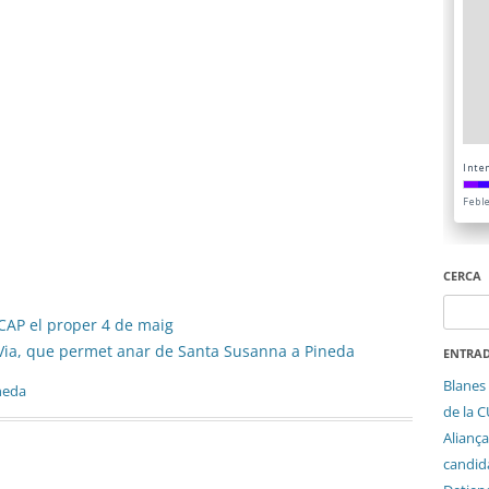
CERCA
Cerca:
CAP el proper 4 de maig
 Via, que permet anar de Santa Susanna a Pineda
ENTRAD
Blanes 
neda
de la 
Aliança
candida