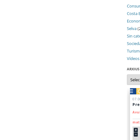
Consu
Costa 
Econo
Selva
(
Sin cat
Socied
Turis
Vídeos
ARXIUS
Arxius