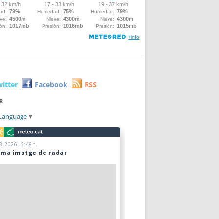
witter
Facebook
RSS
R
 Language
▼