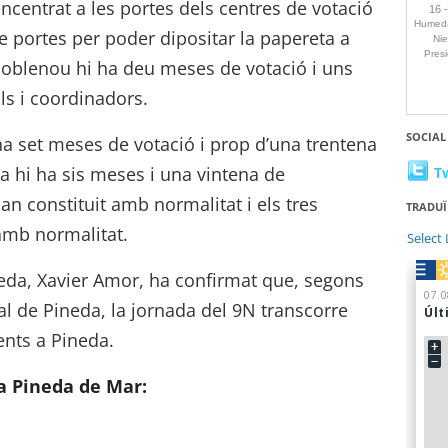
ncentrat a les portes dels centres de votació
e portes per poder dipositar la papereta a
e Poblenou hi ha deu meses de votació i uns
ls i coordinadors.
SOCIAL
 ha set meses de votació i prop d’una trentena
eda hi ha sis meses i una vintena de
T
an constituit amb normalitat i els tres
TRADUÏ
 amb normalitat.
Select
neda, Xavier Amor, ha confirmat que, segons
al de Pineda, la jornada del 9N transcorre
dents a Pineda.
 a Pineda de Mar: