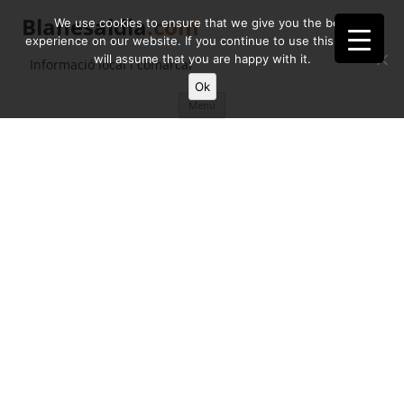
Blanesaldia
.com
We use cookies to ensure that we give you the best
experience on our website. If you continue to use this site we
will assume that you are happy with it.
Informació local i comarcal
Ok
Vés
Menú
al
contingut