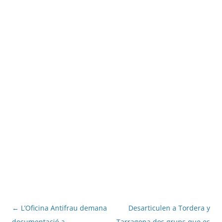
Navegació
←
L’Oficina Antifrau demana
Desarticulen a Tordera y
per
documentació a
Tarragona dos grups que es