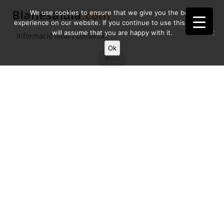
Blanesaldia
.com
We use cookies to ensure that we give you the best
experience on our website. If you continue to use this site we
will assume that you are happy with it.
Informació local i comarcal
Ok
Vés
Menú
al
contingut