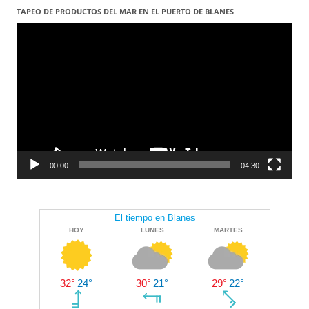
per
TAPEO DE PRODUCTOS DEL MAR EN EL PUERTO DE BLANES
Reproductor
les
de
vídeo
entrades
00:00
04:30