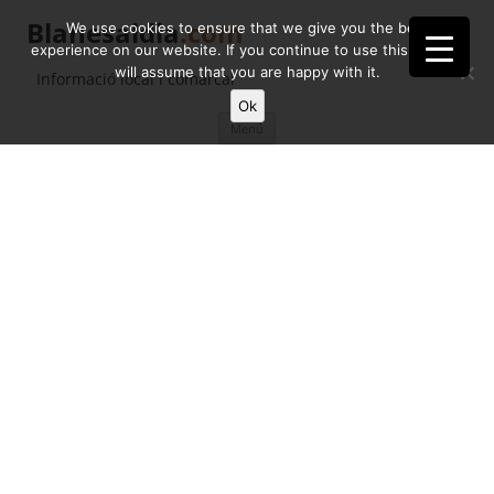
Blanesaldia
.com
We use cookies to ensure that we give you the best
experience on our website. If you continue to use this site we
will assume that you are happy with it.
Informació local i comarcal
Ok
Vés
Menú
al
contingut