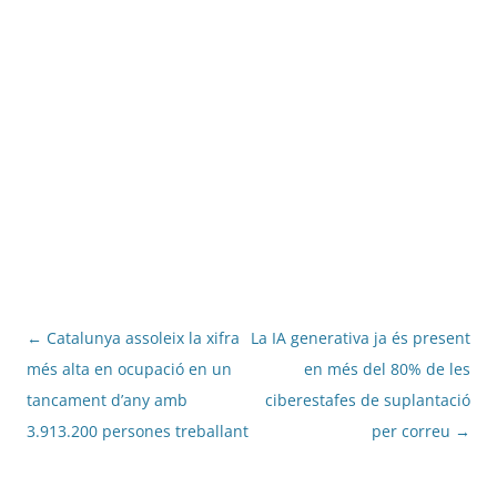
Navegació
←
Catalunya assoleix la xifra
La IA generativa ja és present
per
més alta en ocupació en un
en més del 80% de les
les
tancament d’any amb
ciberestafes de suplantació
entrades
3.913.200 persones treballant
per correu
→