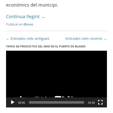
econòmics del municipi.
Continua llegint
→
Publicat en
Blanes
Navegació
←
Entrades més antigues
Entrades més recents
→
per
TAPEO DE PRODUCTOS DEL MAR EN EL PUERTO DE BLANES
Reproductor
les
de
vídeo
entrades
00:00
04:30